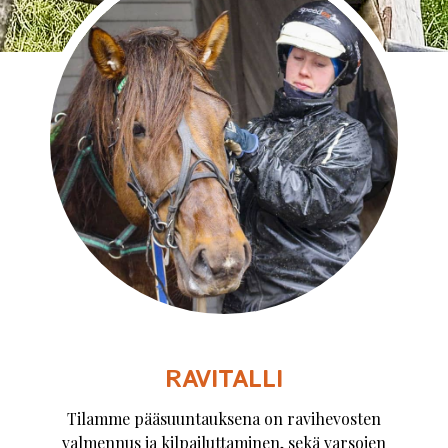
YHTEYSTIEDOT
RAVITALLI
Tilamme pääsuuntauksena on ravihevosten
valmennus ja kilpailuttaminen, sekä varsojen