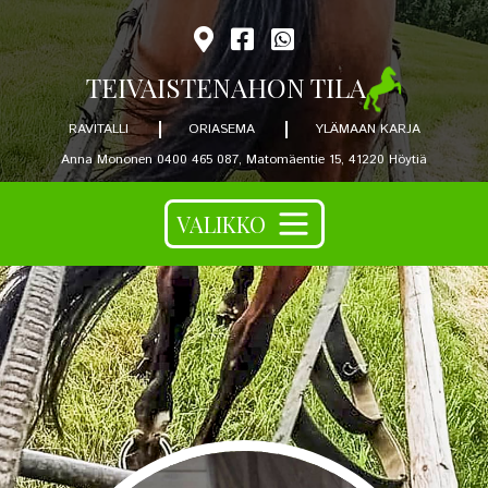
TEIVAISTENAHON TILA
RAVITALLI
ORIASEMA
YLÄMAAN KARJA
Anna Mononen 0400 465 087, Matomäentie 15, 41220 Höytiä
VALIKKO
ETUSIVU
RAVITALLI
ORIASEMA
Oma varsa?
YLÄMAAN KARJA